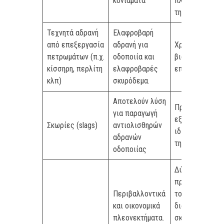
κονιάματα
πλύσιμο πριν
την χρήση
Τεχνητά αδρανή
Ελαφροβαρή
από επεξεργασία
αδρανή για
Χρειάζονται
πετρωμάτων (π.χ.
οδοποιία και
βιομηχανική
κίσσηρη, περλίτη
ελαφροβαρές
επεξεργασία
κλπ)
σκυρόδεμα.
Αποτελούν λύση
Πρέπει να
για παραγωγή
εξετάζονται οι
Σκωρίες (slags)
αντιολισθηρών
ιδιότητες πριν
αδρανών
την χρήση τους
οδοποιίας
Δύσκολη η
προδιαλογή
Περιβαλλοντικά
τους (π.χ.
και οικονομικά
διαχωρισμός
πλεονεκτήματα.
σκυροδέματος