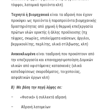
τόφφοι, λατομικά προϊόντα κλπ).
Τεχνητά ή βιομηχανικά
είναι τα αδρανή που έχουν
προκύψει ως προϊόντα ή παραπροϊόντα βιομηχανικής
δραστηριότητας από χημική ή θερμική επεξεργασία
πρώτων υλών ορυκτής ή άλλης προέλευσης (πχ
τέφρες, σκωρίες, υπολείμματα καύσεων, άργιλοι,
βερμικουλίτης, περλίτης, υλικά στίλβωσης, κλπ)
Ανακυκλωμένα
είναι τααδρανή που προκύπτουν από
την επεξεργασία και επαναχρησιμοποίηση Δομικών
υλικών από υφιστάμενες κατασκευές (υλικά
κατεδαφίσεως σκυροδέματος, τοιχοποιίας,
ασφαλτικών έργων κλπ)
Β) Με βάση την πηγή λήψης σε:
– «Φυσικά» ή συλλεκτά αδρανή
– Αδρανή λατομείων