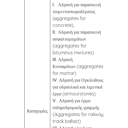
I.
Αδρανή για παρασκευή
τσιμεντοσκυροδέματος
(αggregates for
concrete),
II.
Αδρανή για παρασκευή
ασφαλτομιγμάτων
(aggregates for
bituminus mixtures)
III.
Αδρανή
Κονιαμάτων (aggregates
for mortar)
IV.
Αδρανή για Ογκόλιθους
για υδραυλικά και λιμενικά
έργα (armourstones)
V.
Αδρανή για έρμα
σιδηροδρομικής γραμμής
Κατηγορίες
(Αggregates for railway
track ballast)