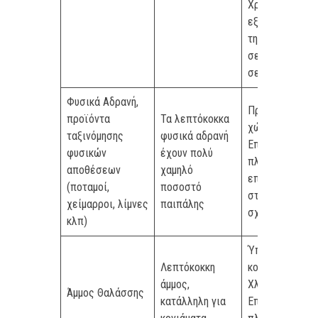
Χρειάζονται
εξέταση πριν
την χρήση τους
σε σκυρόδεμα 
σε κονιάματα
Φυσικά Αδρανή,
Προσμίξεις
προϊόντα
Τα λεπτόκοκκα
χώματος.
ταξινόμησης
φυσικά αδρανή
Επιβάλλεται τ
φυσικών
έχουν πολύ
πλύσιμο. Λεία
αποθέσεων
χαμηλό
επιφάνεια και
(ποταμοί,
ποσοστό
στρογγυλεμένο
χείμαρροι, λίμνες
παιπάλης
σχήμα κόκκων.
κλπ)
Ύπαρξη
Λεπτόκοκκη
κοχυλιών και
άμμος,
Χλωριόντων.
Άμμος Θαλάσσης
κατάλληλη για
Επιβάλλεται τ