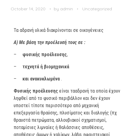
October 14, 2020
by
admin
Uncategorized
Τα αδρανή υλικά διακρίνονται σε οικογένειες
Α) Με βάση την προέλευσή τους σε :
–
φυσικής προέλευσης
,
–
τεχνητά ή βιομηχανικά
–
και ανακυκλωμένα
.
Φυσικής προέλευσης
είναι τααδρανή τα οποία έχουν
ληφθεί από το φυσικό περιβάλλον και δεν έχουν
υποστεί τίποτε περισσότερο από μηχανική
επεξεργασία θραύσης, πλυσίματος και διαλογής (πχ
θραυστά πετρώματα, αλλουβιακοί σχηματισμοί,
ποταμίσιες λιμναίες ή θαλάσσιες αποθέσεις,
αποθέσεις άμμων ή χαλίκων, λάβα, ηφαιστειακοί