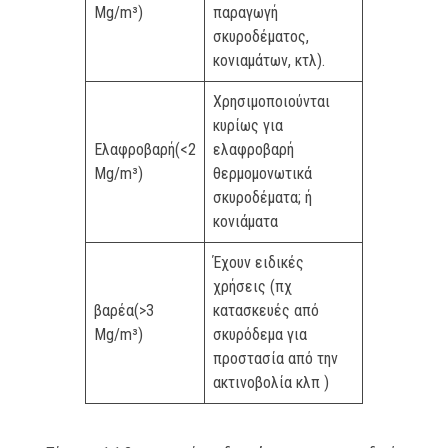
Mg/m³)
παραγωγή
σκυροδέματος,
κονιαμάτων, κτλ).
Χρησιμοποιούνται
κυρίως για
Ελαφροβαρή(<2
ελαφροβαρή
Mg/m³)
θερμομονωτικά
σκυροδέματα; ή
κονιάματα
Έχουν ειδικές
χρήσεις (πχ
βαρέα(>3
κατασκευές από
Mg/m³)
σκυρόδεμα για
προστασία από την
ακτινοβολία κλπ )