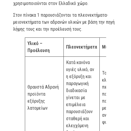
χρησιμοποιούνται στον Ελλαδικό χώρο.
Στον πίνακα 1 παρουσιάζονται τα πλεονεκτήματα-
μειονεκτήματα των αδρανών υλικών με βάση την πηγή
λήψης τους και την προέλευσή τους.
Υλικό –
Πλεονεκτήματα
Μειονεκτήματ
Προέλευση
Κατά κανόνα
υγιές υλικό, αν
Τα λεπτόκοκκα
η εξόρυξη και
κλάσματα
παραγωγική
Θραυστά Αδρανή
περιέχουν
διαδικασία
προϊόντα
ποσοστό
γίνεται με
εξόρυξης
παιπάλης πολύ
επιμέλεια
λατομείων
μεγαλύτερο απ
παρουσιάζουν
αντίστοιχα
σταθερή και
φυσικά αδρανή
ελεγχόμενη