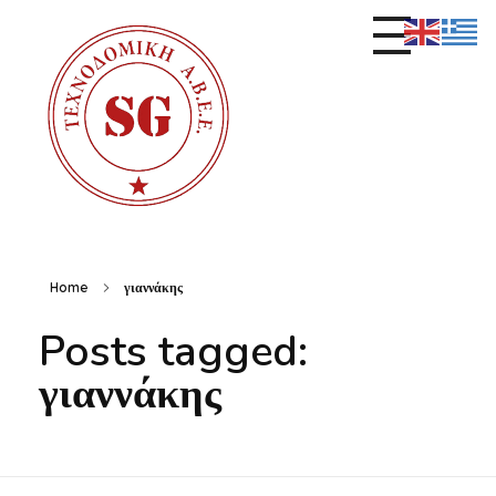
S.G. Τεχνοδομική Α.Β.Ε.Ε. | Παραγωγή Αδρανών Υλικών
Παραγωγή & Διάθεση Αδρανών Υλικών
Home
γιαννάκης
Posts tagged:
γιαννάκης