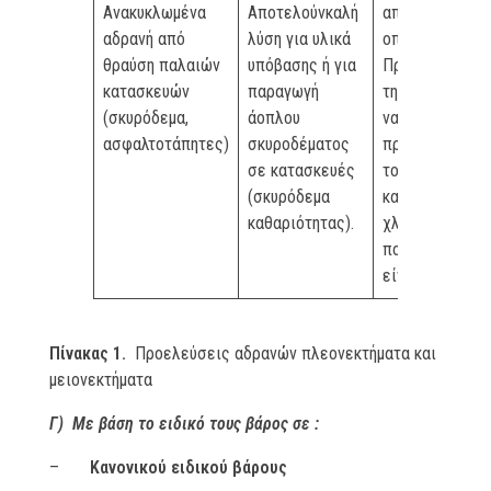
Ανακυκλωμένα
Αποτελούνκαλή
από χάλυβα
αδρανή από
λύση για υλικά
οπλισμού).
θραύση παλαιών
υπόβασης ή για
Πρέπει πριν
κατασκευών
παραγωγή
την χρήση τους
(σκυρόδεμα,
άοπλου
να
ασφαλτοτάπητες)
σκυροδέματος
προσδιορίζετα
σε κατασκευές
το % SO3 καθώ
(σκυρόδεμα
και το %
καθαριότητας).
χλωριόντων
που πιθανών ν
είναι αυξημένο
Πίνακας 1.
Προελεύσεις αδρανών πλεονεκτήματα και
μειονεκτήματα
Γ) Με βάση το ειδικό τους βάρος σε :
–
Κανονικού ειδικού βάρους