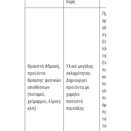
δομή.
Προσμίξεις
αργίλου και
αλλουβιακών
σχηματισμών.
Επιβάλλεται τ
πλύσιμο προ
της θραύσης.
Ενδεχόμενη
Θραυστά Αδρανή,
Υλικό μεγάλης
παρουσία,
προϊόντα
σκληρότητας.
κυρίως στα
θραύσης φυσικών
Δημιουργεί
ποταμίσια
αποθέσεων
προϊόντα με
υλικά, υψηλού
(ποταμοί,
χαμηλό
ποσοστού
χείμαρροι, λίμνες
ποσοστό
άμορφου SiO3
κλπ)
παιπάλης.
που αντιδρά με
τα αλκάλια του
τσιμέντου.