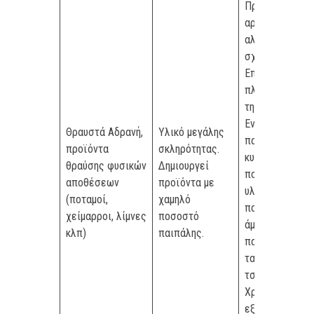
Προσμίξεις
αργίλου και
αλλουβιακών
σχηματισμών.
Επιβάλλεται τ
πλύσιμο προ
της θραύσης.
Ενδεχόμενη
Θραυστά Αδρανή,
Υλικό μεγάλης
παρουσία,
προϊόντα
σκληρότητας.
κυρίως στα
θραύσης φυσικών
Δημιουργεί
ποταμίσια
αποθέσεων
προϊόντα με
υλικά, υψηλού
(ποταμοί,
χαμηλό
ποσοστού
χείμαρροι, λίμνες
ποσοστό
άμορφου SiO3
κλπ)
παιπάλης.
που αντιδρά με
τα αλκάλια του
τσιμέντου.
Χρειάζονται
εξέταση πριν