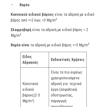
–
Βαρέα
Κανονικού ειδικού βάρους
είναι τα αδρανή με ειδικό
3
βάρος από >=2 έως <3 Μg/m
Ελαφροβαρή
είναι τα αδρανή με ειδικό βάρος < 2
3
Μg/m
3
Βαρέα είναι
τα αδρανή με ειδικό βάρος >=3 Μg/m
Είδος
Ενδεικτικές Χρήσεις
Αδρανούς
Είναι τα πιο ευρέως
χρησιμοποιούμενα
Κανονικού
αδρανή για τεχνικά
ειδικού
έργα (ασφαλτικά,
βάρους(2-3
οδοστρωσίας,
Mg/m³)
παραγωγή
σκυροδέματος,