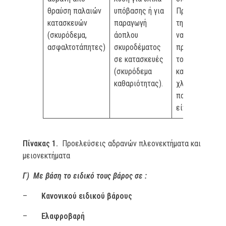
θραύση παλαιών
υπόβασης ή για
Πρέπει πριν
κατασκευών
παραγωγή
την χρήση τους
(σκυρόδεμα,
άοπλου
να
ασφαλτοτάπητες)
σκυροδέματος
προσδιορίζετα
σε κατασκευές
το % SO3 καθώ
(σκυρόδεμα
και το %
καθαριότητας).
χλωριόντων
που πιθανών ν
είναι αυξημένο
Πίνακας 1.
Προελεύσεις αδρανών πλεονεκτήματα και
μειονεκτήματα
Γ) Με βάση το ειδικό τους βάρος σε :
–
Κανονικού ειδικού βάρους
–
Ελαφροβαρή