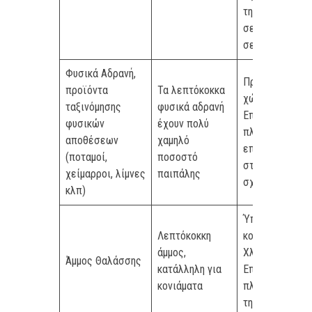
την χρήση τους
σε σκυρόδεμα 
σε κονιάματα
Φυσικά Αδρανή,
Προσμίξεις
προϊόντα
Τα λεπτόκοκκα
χώματος.
ταξινόμησης
φυσικά αδρανή
Επιβάλλεται τ
φυσικών
έχουν πολύ
πλύσιμο. Λεία
αποθέσεων
χαμηλό
επιφάνεια και
(ποταμοί,
ποσοστό
στρογγυλεμένο
χείμαρροι, λίμνες
παιπάλης
σχήμα κόκκων.
κλπ)
Ύπαρξη
Λεπτόκοκκη
κοχυλιών και
άμμος,
Χλωριόντων.
Άμμος Θαλάσσης
κατάλληλη για
Επιβάλλεται τ
κονιάματα
πλύσιμο πριν
την χρήση