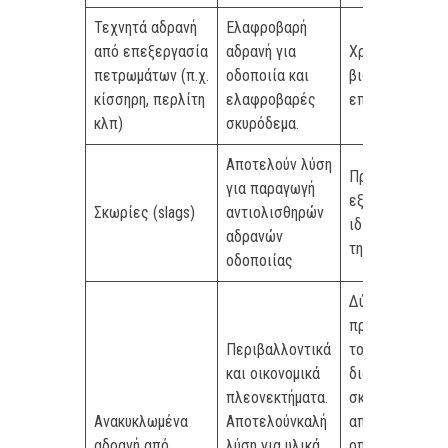
Τεχνητά αδρανή
Ελαφροβαρή
από επεξεργασία
αδρανή για
Χρειάζονται
πετρωμάτων (π.χ.
οδοποιία και
βιομηχανική
κίσσηρη, περλίτη
ελαφροβαρές
επεξεργασία
κλπ)
σκυρόδεμα.
Αποτελούν λύση
Πρέπει να
για παραγωγή
εξετάζονται οι
Σκωρίες (slags)
αντιολισθηρών
ιδιότητες πριν
αδρανών
την χρήση τους
οδοποιίας
Δύσκολη η
προδιαλογή
Περιβαλλοντικά
τους (π.χ.
και οικονομικά
διαχωρισμός
πλεονεκτήματα.
σκυροδέματος
Ανακυκλωμένα
Αποτελούνκαλή
από χάλυβα
αδρανή από
λύση για υλικά
οπλισμού).