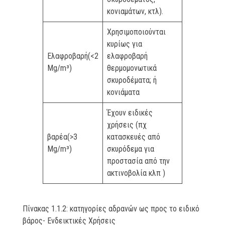
κονιαμάτων, κτλ).
Χρησιμοποιούνται
κυρίως για
Ελαφροβαρή(<2
ελαφροβαρή
Mg/m³)
θερμομονωτικά
σκυροδέματα; ή
κονιάματα
Έχουν ειδικές
χρήσεις (πχ
βαρέα(>3
κατασκευές από
Mg/m³)
σκυρόδεμα για
προστασία από την
ακτινοβολία κλπ )
Πίνακας 1.1.2: κατηγορίες αδρανών ως προς το ειδικό
βάρος- Ενδεικτικές Χρήσεις