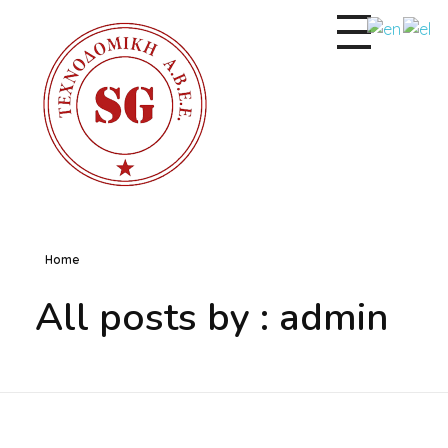
S.G. Τεχνοδομική Α.Β.Ε.Ε. | Παραγωγή Αδρανών Υλικών
Παραγωγή & Διάθεση Αδρανών Υλικών
Home
All posts by : admin