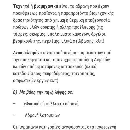
Τεχνητά ή βιομηχανικά
είναι τα αδρανή που έχουν
προκύψει ως προϊόντα ή παραπροϊόντα βιομηχανικής
δραστηριότητας από χημική ή θερμική επεξεργασία
πρώτων υλών ορυκτής ή άλλης προέλευσης (πχ
τέφρες, σκωρίες, υπολείμματα καύσεων, άργιλοι,
βερμικουλίτης, περλίτης, υλικά στίλβωσης, κλπ)
Ανακυκλωμένα
είναι τααδρανή που προκύπτουν από
την επεξεργασία και επαναχρησιμοποίηση Δομικών
υλικών από υφιστάμενες κατασκευές (υλικά
κατεδαφίσεως σκυροδέματος, τοιχοποιίας,
ασφαλτικών έργων κλπ)
Β) Με βάση την πηγή λήψης σε:
– «Φυσικά» ή συλλεκτά αδρανή
– Αδρανή λατομείων
Οι παραπάνω κατηγορίες αναφέρονται στα πρωτογενή