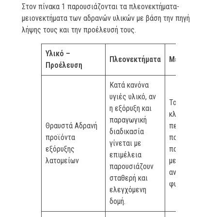
Στον πίνακα 1 παρουσιάζονται τα πλεονεκτήματα-
μειονεκτήματα των αδρανών υλικών με βάση την πηγή
λήψης τους και την προέλευσή τους.
Υλικό –
Πλεονεκτήματα
Μειονεκτήματ
Προέλευση
Κατά κανόνα
υγιές υλικό, αν
Τα λεπτόκοκκα
η εξόρυξη και
κλάσματα
παραγωγική
Θραυστά Αδρανή
περιέχουν
διαδικασία
προϊόντα
ποσοστό
γίνεται με
εξόρυξης
παιπάλης πολύ
επιμέλεια
λατομείων
μεγαλύτερο απ
παρουσιάζουν
αντίστοιχα
σταθερή και
φυσικά αδρανή
ελεγχόμενη
δομή.