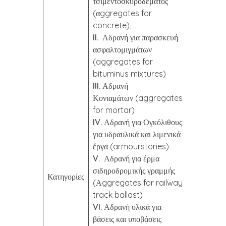
τσιμεντοσκυροδέματος
(αggregates for
concrete),
II.
Αδρανή για παρασκευή
ασφαλτομιγμάτων
(aggregates for
bituminus mixtures)
III.
Αδρανή
Κονιαμάτων (aggregates
for mortar)
IV.
Αδρανή για Ογκόλιθους
για υδραυλικά και λιμενικά
έργα (armourstones)
V.
Αδρανή για έρμα
σιδηροδρομικής γραμμής
Κατηγορίες
(Αggregates for railway
track ballast)
VI.
Αδρανή υλικά για
βάσεις και υποβάσεις